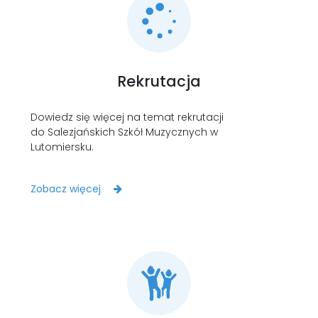
LAOM
Klasztor
Rekrutacja
1,5%
Dowiedz się więcej na temat rekrutacji
Kontakt
do Salezjańskich Szkół Muzycznych w
Lutomiersku.
Zobacz więcej