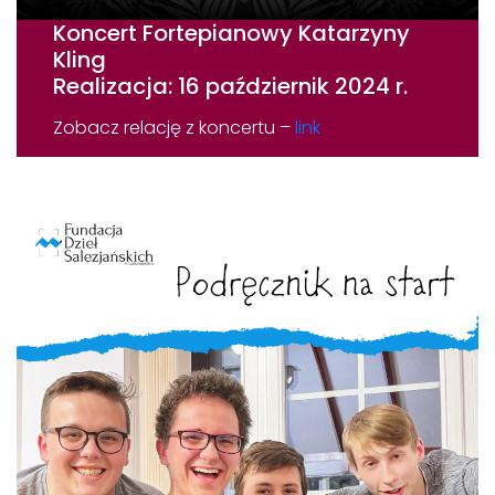
Koncert Fortepianowy Katarzyny
Kling
Realizacja: 16 październik 2024 r.
Zobacz relację z koncertu –
link