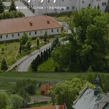
Start
>>
O nas
>>
Inicjatywy