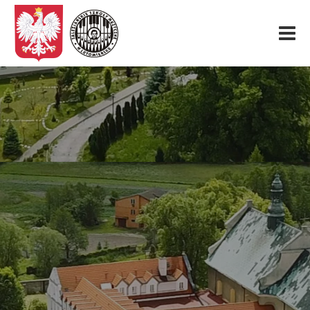
Start
O nas
Aktualności
Rekrutacja
Fundacja
Konkurs organowy