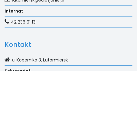
lutomiersk@salezjanie.pl
Internat
42 236 91 13
Kontakt
ul.Kopernika 3, Lutormiersk
Sekretariat
42 236 91 10 | 608 218 840
Księgowość
42 236 91 02
Na skróty