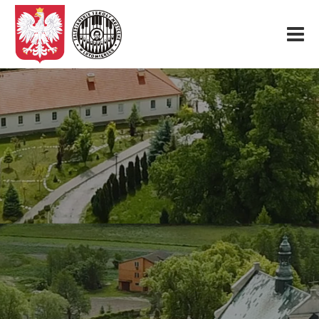
Start
O nas
Aktualności
Rekrutacja
Fundacja
Konkurs organowy