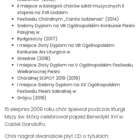
II miejsce w kategorii chórów szkół muzycznych II
stopnia na XVII Łódzkim
Festiwalu Chóralnym „Cantio lodziensis” (2014)
Srebrny Dyplom na VIII Ogólnopolskim Konkursie Pieśni
Pasyjnej w
Bydgoszczy (2017)
I miejsce Złoty Dyplom na VIII Ogólnopolskim
Konkursie Ars Liturgica w
Gnieźnie (2018)
I miejsce Złoty Dyplom na V Ogólnopolskim Festiwalu
Wielkanocnej Pieśni
Chóralnej SOPOT 2019 (2019)
I miejsce Srebrny Dyplom na XX Ogólnopolskim
Festiwalu Pieśni Sakralnej w
Grójcu (2019)
15 sierpnia 2009 roku chór śpiewał podczas liturgii
Mszy św. którą celebrował papież Benedykt XVI w
Castel Gandolfo.
Chór nagrał dwanaście płyt CD o tytułach: