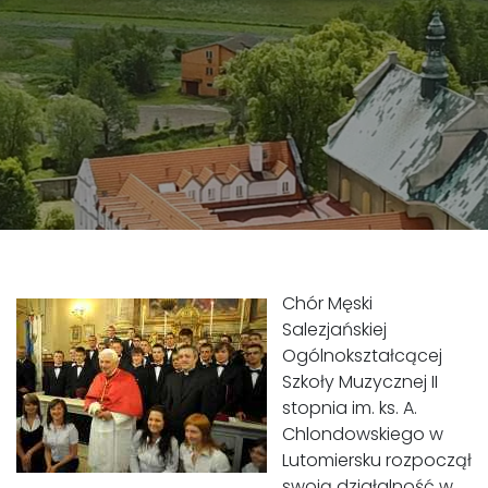
Chór Męski
Salezjańskiej
Ogólnokształcącej
Szkoły Muzycznej II
stopnia im. ks. A.
Chlondowskiego w
Lutomiersku rozpoczął
swoją działalność w