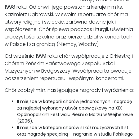
1998 roku. Od chwili jego powstania kieruje nim ks.
Kazimierz Dąbrowski. W swoim repertuarze chór ma
utwory religijne i świeckie, zarówno dawne jak i
współczesne. Chór śpiewa podczas Liturgii, uświetnia
uroczystości szkolne oraz bierze udział w koncertach
w Polsce i za granicą (Niemcy, Włochy).
Od września 1999 roku chór współpracuje z Orkiestrą i
Chórem Żeńskim Państwowego Zespołu Szkół
Muzycznych w Bydgoszczy. Współpraca ta owocuje
poszerzeniem repertuaru i wspólnymi koncertami.
Chór zdobył m.in. następujące nagrody i wyróżnienia:
II miejsce w kategorii chórów jednorodnych i nagrodę
za najlepiej wykonany utwór obowiązkowy na XIX
Ogólnopolskim Festiwalu Pieśni o Morzu w Wejherowie
(2006),
II miejsce w kategorii chórów szkół muzycznych II st.
oraz nagrodę specjalną – nagranie w studiu Polskiego