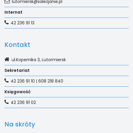
lutomiersk@salezjanie.pl
Internat
42 236 91 13
Kontakt
ul.Kopernika 3, Lutormiersk
Sekretariat
42 236 91 10 | 608 218 840
Księgowość
42 236 91 02
Na skróty