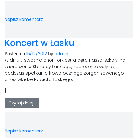
LAOM
Klasztor
Napisz komentarz
1,5%
Koncert w Łasku
Kontakt
15/12/2012
admin
Posted on
by
W dniu 7 stycznia chór i orkiestra dęta naszej szkoły, na
zaproszenie Starosty Łaskiego, zaprezentowały się
podczas spotkania Noworocznego zorganizowanego
przez władze Powiatu Łaskiego.
[…]
Czytaj dalej…
Napisz komentarz