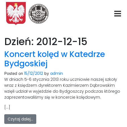
Start
Dzień:
2012-12-15
O nas
Koncert kolęd w Katedrze
Bydgoskiej
Aktualności
15/12/2012
admin
Posted on
by
W dniach 5-6 stycznia 2013 roku uczniowie naszej szkoły
Rekrutacja
wraz z księdzem dyrektorem Kazimierzem Dąbrowskim
wzięli udział w wyjeździe do Bydgoszczy podczas którego
Fundacja
zaprezentowaliśmy się w koncercie kolędowym.
[…]
Konkurs organowy
Czytaj dalej…