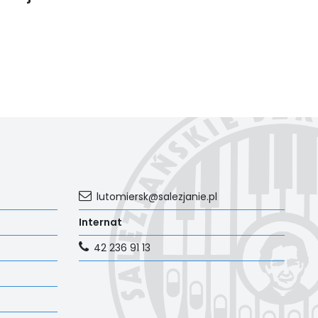
lutomiersk@salezjanie.pl
Internat
42 236 91 13