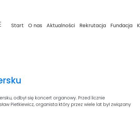
E
Start
O nas
Aktualności
Rekrutacja
Fundacja
K
ersku
ersku, odbył się koncert organowy. Przed licznie
w Pietkiewicz, organista który przez wiele lat był związany