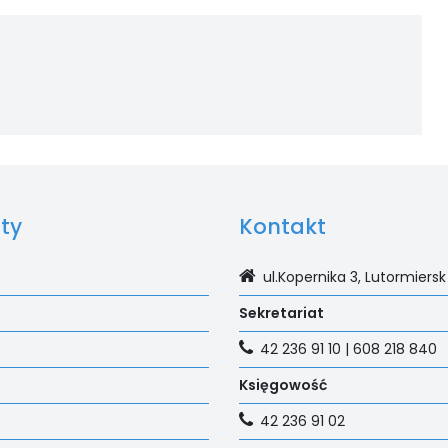
ty
Kontakt
ul.Kopernika 3, Lutormiersk
Sekretariat
42 236 91 10 | 608 218 840
Księgowość
42 236 91 02