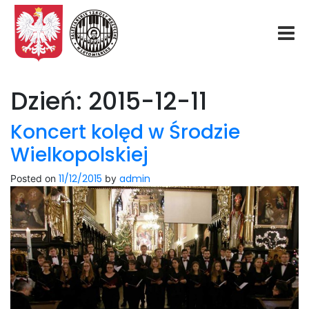
Start
Dzień:
2015-12-11
O nas
Koncert kolęd w Środzie
Wielkopolskiej
Aktualności
11/12/2015
admin
Posted on
by
Rekrutacja
Fundacja
Konkurs organowy