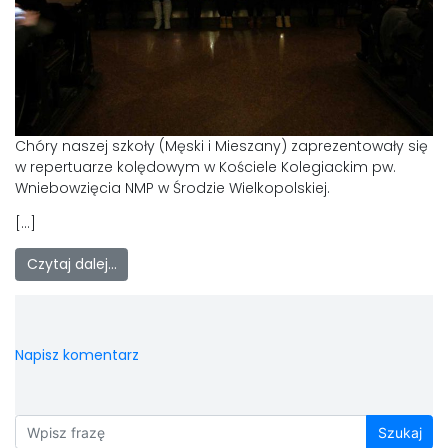
LAOM
Klasztor
1,5%
Chóry naszej szkoły (Męski i Mieszany) zaprezentowały się
w repertuarze kolędowym w Kościele Kolegiackim pw.
Kontakt
Wniebowzięcia NMP w Środzie Wielkopolskiej.
[…]
Czytaj dalej…
Napisz komentarz
Szukaj