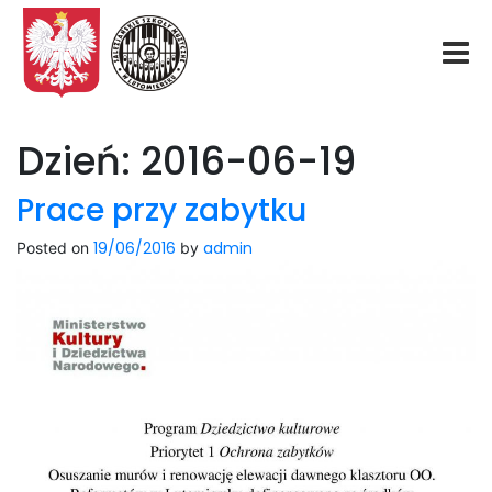
Start
Dzień:
2016-06-19
O nas
Prace przy zabytku
19/06/2016
admin
Posted on
by
Aktualności
Rekrutacja
Fundacja
Konkurs organowy