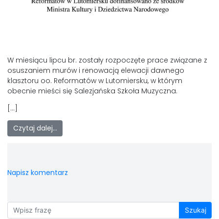
LAOM
Klasztor
1,5%
W miesiącu lipcu br. zostały rozpoczęte prace związane z
osuszaniem murów i renowacją elewacji dawnego
klasztoru oo. Reformatów w Lutomiersku, w którym
Kontakt
obecnie mieści się Salezjańska Szkoła Muzyczna.
[…]
Czytaj dalej…
Napisz komentarz
Szukaj