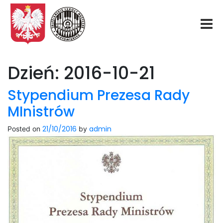
Start
Dzień:
2016-10-21
O nas
Stypendium Prezesa Rady
MInistrów
Aktualności
21/10/2016
admin
Posted on
by
Rekrutacja
Fundacja
Konkurs organowy