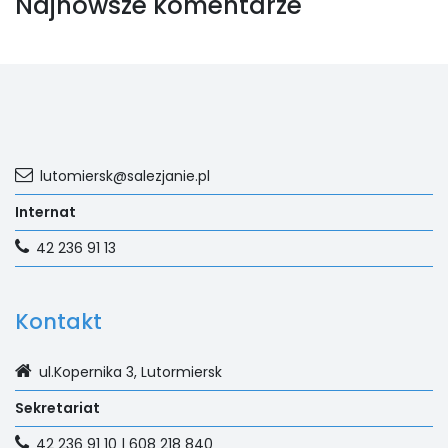
Najnowsze komentarze
lutomiersk@salezjanie.pl
Internat
42 236 91 13
Kontakt
ul.Kopernika 3, Lutormiersk
Sekretariat
42 236 91 10 | 608 218 840