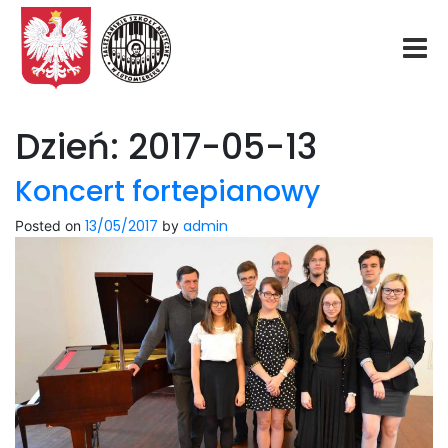
Start
Dzień:
2017-05-13
O nas
Koncert fortepianowy
13/05/2017
admin
Posted on
by
Aktualności
Rekrutacja
Fundacja
Konkurs organowy