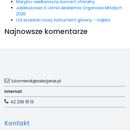
Maryjno-wielkanocny koncert chóralny
Jubileuszowa X Letnia Akademia Organowa Młodych
2026
Od września nowy instrument główny – trąbka
Najnowsze komentarze
lutomiersk@salezjanie.pl
Internat
42 236 91 13
Kontakt