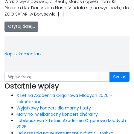
LAOM
Wraz z wychowawcą p. Beatą Maros i opiekunami Ks.
Piotrem i Ks. Dariuszem klasa IV udała się na wycieczkę do
ZOO SAFARI w Borysewie. […]
Klasztor
Czytaj dalej…
1,5%
Kontakt
Napisz komentarz
Szukaj
Ostatnie wpisy
X Letnia Akademia Organowa Młodych 2026 –
zakończona
Wyjątkowy koncert dla mamy i taty
Maryjno-wielkanocny koncert chóralny
Jubileuszowa X Letnia Akademia Organowa Młodych
2026
Od września nowy instrument główny – trąbka