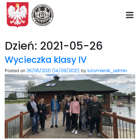
Start
Dzień:
2021-05-26
O nas
Wycieczka klasy IV
26/05/2021
(14/09/2021)
lutomiersk_admin
Posted on
by
Aktualności
Rekrutacja
Fundacja
Konkurs organowy