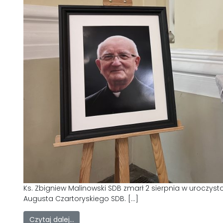
Ks. Zbigniew Malinowski SDB zmarł 2 sierpnia w uroczyst
Augusta Czartoryskiego SDB. […]
Czytaj dalej…