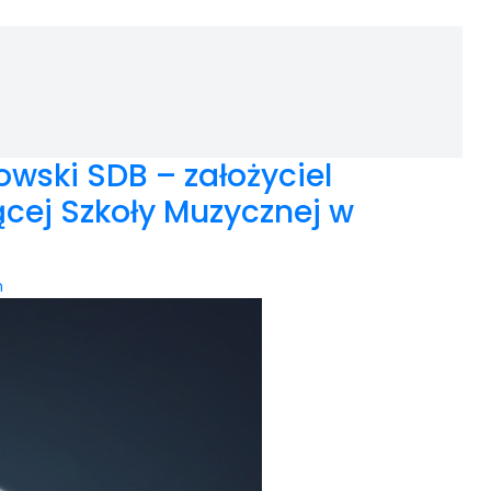
owski SDB – założyciel
ącej Szkoły Muzycznej w
n