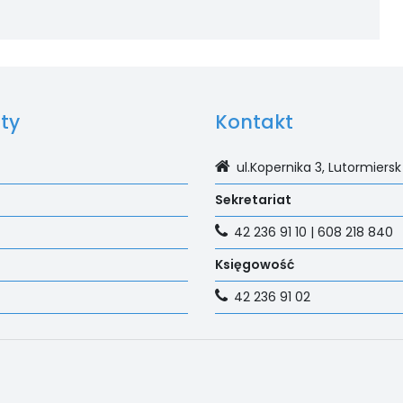
ty
Kontakt
ul.Kopernika 3, Lutormiersk
Sekretariat
42 236 91 10 | 608 218 840
Księgowość
42 236 91 02