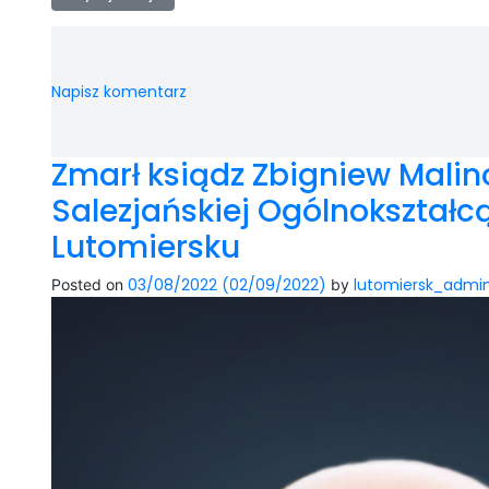
Napisz komentarz
Zmarł ksiądz Zbigniew Malin
Salezjańskiej Ogólnokształc
Lutomiersku
03/08/2022
(02/09/2022)
lutomiersk_admi
Posted on
by