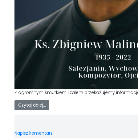
Z ogromnym smutkiem i żalem przekazujemy informację 
Czytaj dalej…
Napisz komentarz