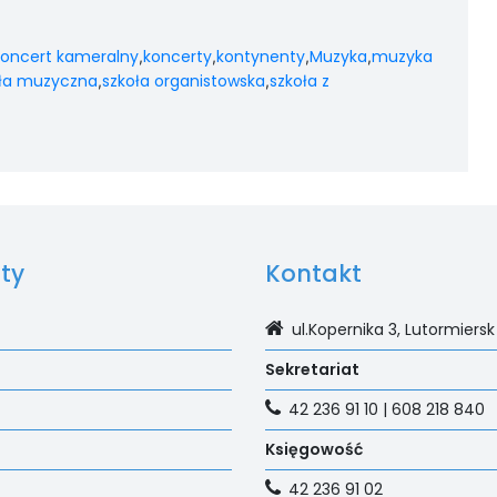
oncert kameralny
koncerty
kontynenty
Muzyka
muzyka
,
,
,
,
ła muzyczna
szkoła organistowska
szkoła z
,
,
ty
Kontakt
ul.Kopernika 3, Lutormiersk
Sekretariat
42 236 91 10 | 608 218 840
Księgowość
42 236 91 02