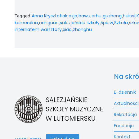
Anna Krysztofiak
azja
bawu
erhu
guzheng
hulusi
K
Tagged
,
,
,
,
,
,
kameralna
nanguan
salezjańskie szkoły
śpiew
Szkoła
szko
,
,
,
,
,
internatem
warsztaty
xiao
zhonghu
,
,
,
Na skró
E-dziennik
SALEZJAŃSKIE
Aktualności
SZKOŁY MUZYCZNE
Rekrutacja
W LUTOMIERSKU
Fundacja
Kontakt