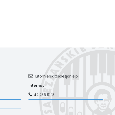
lutomiersk@salezjanie.pl
Internat
42 236 91 13