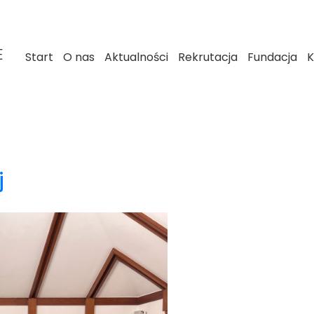
E
Start
O nas
Aktualności
Rekrutacja
Fundacja
K
j