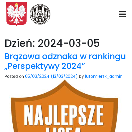
Start
Dzień:
2024-03-05
O nas
Brązowa odznaka w rankingu
„Perspektywy 2024”
Aktualności
05/03/2024
(13/03/2024)
lutomiersk_admin
Posted on
by
Rekrutacja
Fundacja
Konkurs organowy