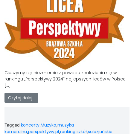
LAOM
Klasztor
1,5%
Kontakt
Cieszymy się niezmiernie z powodu znalezienia się w
rankingu „Perspektywy 2024” najlepszych liceów w Polsce.
[…]
Czytaj dalej…
koncerty
Muzyka
muzyka
Tagged
,
,
kameralna
perspektywy.pl
ranking szkół
salezjańskie
,
,
,