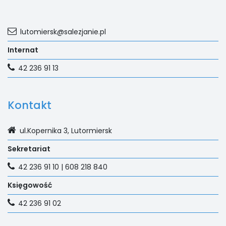
lutomiersk@salezjanie.pl
Internat
42 236 91 13
Kontakt
ul.Kopernika 3, Lutormiersk
Sekretariat
42 236 91 10 | 608 218 840
Księgowość
42 236 91 02