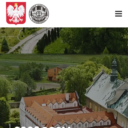
Start
O nas
Aktualności
Rekrutacja
Fundacja
Konkurs organowy