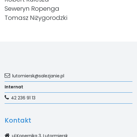
Seweryn Ropenga
Tomasz Niżygorodzki
lutomiersk@salezjanie.pl
Internat
42 236 91 13
Kontakt
ul.Kopernika 3, Lutormiersk