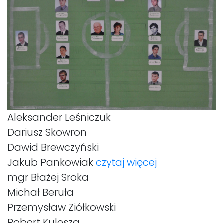
Aleksander Leśniczuk
Dariusz Skowron
Dawid Brewczyński
Jakub Pankowiak
czytaj więcej
mgr Błażej Sroka
Michał Beruła
Przemysław Ziółkowski
Robert Kulesza