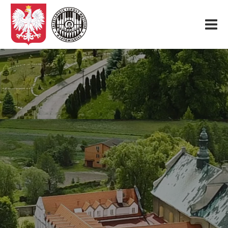
Start
O nas
Aktualności
Rekrutacja
Fundacja
Konkurs organowy