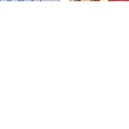
ty
Kontakt
ul.Kopernika 3, Lutormiersk
Sekretariat
42 236 91 10 | 608 218 840