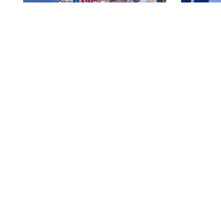
Na skró
E-dziennik
SALEZJAŃSKIE
Aktualności
SZKOŁY MUZYCZNE
Rekrutacja
W LUTOMIERSKU