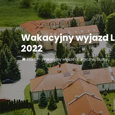
Wakacyjny wyjazd Li
2022
Start
>>
Wakacyjny wyjazd Liturgicznej Służby...