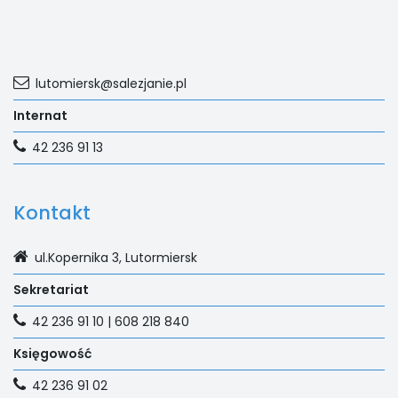
lutomiersk@salezjanie.pl
Internat
42 236 91 13
Kontakt
ul.Kopernika 3, Lutormiersk
Sekretariat
42 236 91 10 | 608 218 840
Księgowość
42 236 91 02