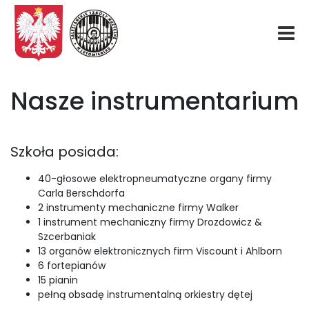
Start
Nasze instrumentarium
O nas
Szkoła posiada:
Aktualności
40-głosowe elektropneumatyczne organy firmy
Carla Berschdorfa
Rekrutacja
2 instrumenty mechaniczne firmy Walker
1 instrument mechaniczny firmy Drozdowicz &
Fundacja
Szcerbaniak
13 organów elektronicznych firm Viscount i Ahlborn
6 fortepianów
Konkurs organowy
15 pianin
pełną obsadę instrumentalną orkiestry dętej