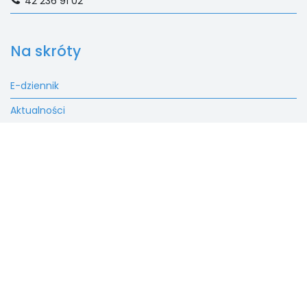
42 236 91 02
Na skróty
E-dziennik
Aktualności
Rekrutacja
Fundacja
Kontakt
SALEZJAŃSKIE SZKOŁY
MUZYCZNE W LUTOMIERSKU