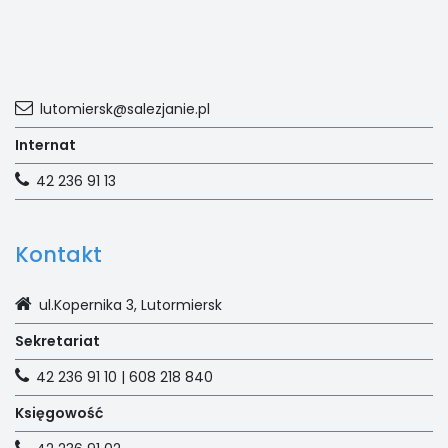
lutomiersk@salezjanie.pl
Internat
42 236 91 13
Kontakt
ul.Kopernika 3, Lutormiersk
Sekretariat
42 236 91 10 | 608 218 840
Księgowość