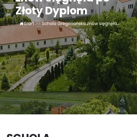
LAOM
Złoty Dyplom
Klasztor
Start
>>
Schola Gregoriańska znów sięgnęła...
1,5%
Kontakt