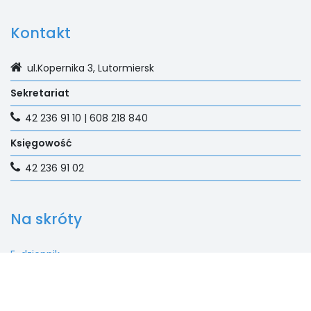
Kontakt
ul.Kopernika 3, Lutormiersk
Sekretariat
42 236 91 10 | 608 218 840
Księgowość
42 236 91 02
Na skróty
E-dziennik
Aktualności
Rekrutacja