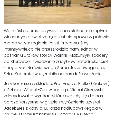
Warmińska ziemia przywitała nas słońcem i ciepłym
wiosennym powietrzem,co jest nietypowe w połowie
marca w tym regionie Polski. Pracowaliśmy
intensywnie,co nie przeszkodziło nam jednak w
poznaniu uroków stolicy Warmii i Mazur.Były spacery
po Starówce i zwiedzanie zabytków-katedra,kościół
neogotycki Najświętszego Serca Jezusowego oraz
Szlak Kopernikowski ,zrobiły na nas duże wrażenie.
Jury konkursu w składzie: Prof.Andrzej Białko (Kraków ),
p.Elżbieta Włosek-Żurawiecka i p. Michał Olszewski
zdecydowali o wynikach,które okazały się dla nas
bardzo korzystne: w grupie II wyróżnienie uzyskał
Jacek BIes z klasy p. Łukasza Kadłubowskiego,a w
grupie III Mateusz Kamiński ,uczący się u tego