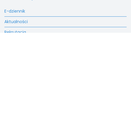
E-dziennik
Aktualności
Rekrutacja
Fundacja
Kontakt
SALEZJAŃSKIE SZKOŁY
MUZYCZNE W LUTOMIERSKU
Masz konto?
Zaloguj sie