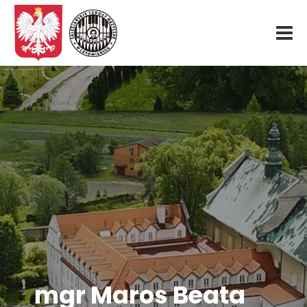
Start
O nas
Aktualności
Rekrutacja
Fundacja
Konkurs organowy
mgr Maros Beata