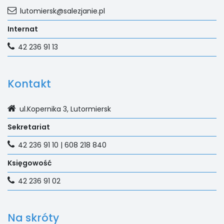
lutomiersk@salezjanie.pl
Internat
42 236 91 13
Kontakt
ul.Kopernika 3, Lutormiersk
Sekretariat
42 236 91 10 | 608 218 840
Księgowość
42 236 91 02
Na skróty