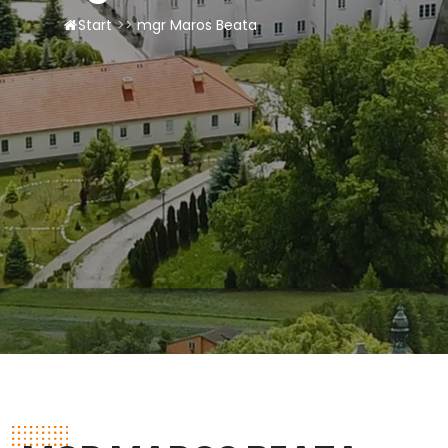
LAOM
Start
>>
mgr Maros Beata
Klasztor
1,5%
Kontakt