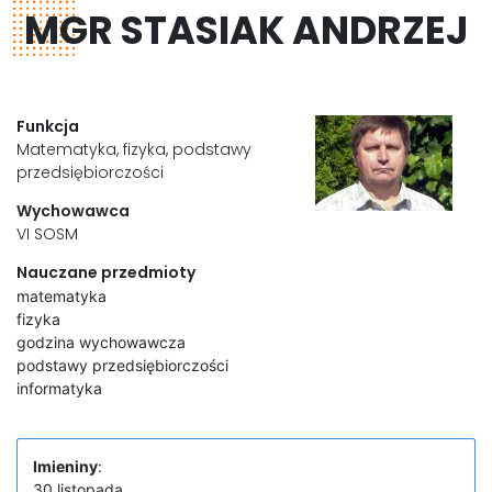
MGR STASIAK ANDRZEJ
Funkcja
Matematyka, fizyka, podstawy
przedsiębiorczości
Wychowawca
VI SOSM
Nauczane przedmioty
matematyka
fizyka
godzina wychowawcza
podstawy przedsiębiorczości
informatyka
Imieniny
:
30 listopada