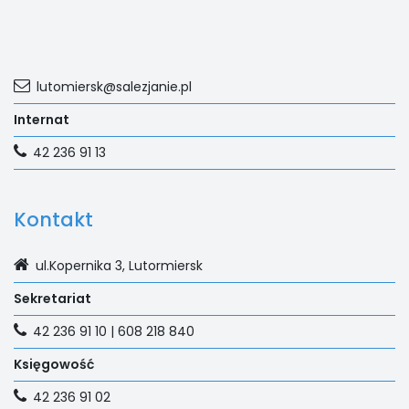
lutomiersk@salezjanie.pl
Internat
42 236 91 13
Kontakt
ul.Kopernika 3, Lutormiersk
Sekretariat
42 236 91 10 | 608 218 840
Księgowość
42 236 91 02