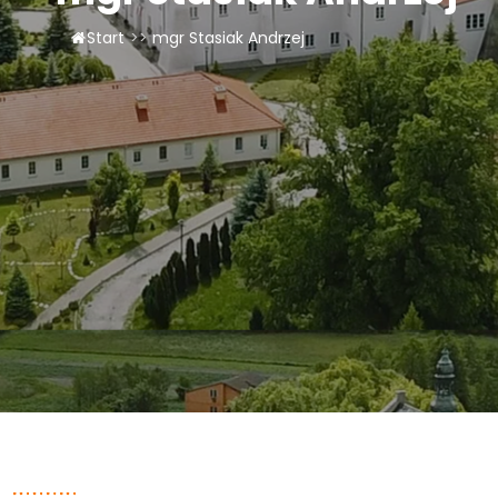
LAOM
Start
>>
mgr Stasiak Andrzej
Klasztor
1,5%
Kontakt