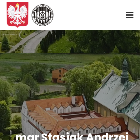
Start
O nas
Aktualności
Rekrutacja
Fundacja
Konkurs organowy
mgr Stasiak Andrzej