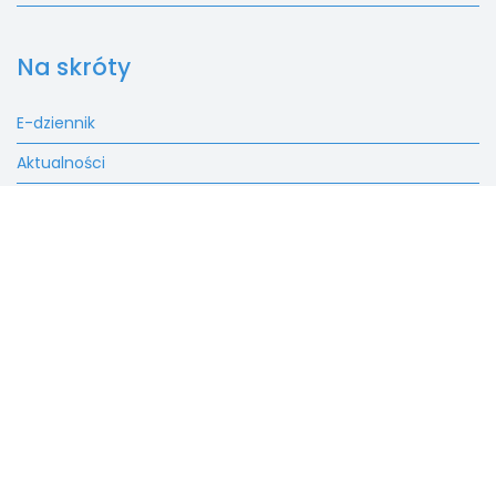
Na skróty
E-dziennik
Aktualności
Rekrutacja
Fundacja
Kontakt
SALEZJAŃSKIE SZKOŁY
MUZYCZNE W LUTOMIERSKU