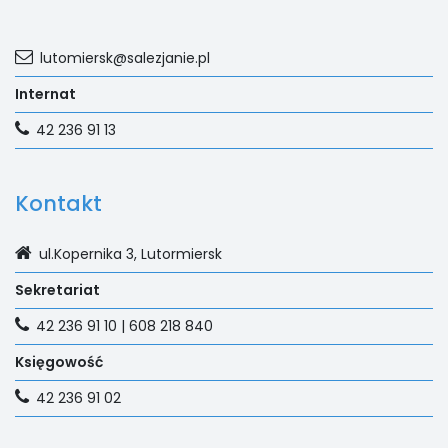
lutomiersk@salezjanie.pl
Internat
42 236 91 13
Kontakt
ul.Kopernika 3, Lutormiersk
Sekretariat
42 236 91 10 | 608 218 840
Księgowość
42 236 91 02