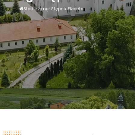
LAOM
Start
>>
mgr Stępnik Elżbieta
Klasztor
1,5%
Kontakt