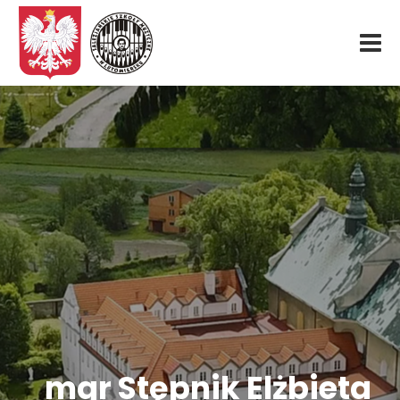
Start
O nas
Aktualności
Rekrutacja
Fundacja
Konkurs organowy
mgr Stępnik Elżbieta