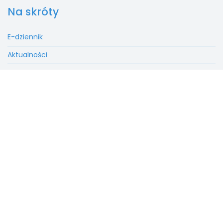
Na skróty
E-dziennik
Aktualności
Rekrutacja
Fundacja
Kontakt
SALEZJAŃSKIE SZKOŁY
MUZYCZNE W LUTOMIERSKU
Masz konto?
Zaloguj sie