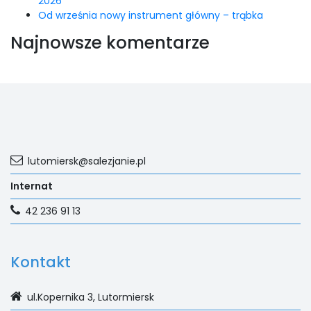
2026
LAOM
Od września nowy instrument główny – trąbka
Najnowsze komentarze
Klasztor
1,5%
Kontakt
lutomiersk@salezjanie.pl
Internat
42 236 91 13
Kontakt
ul.Kopernika 3, Lutormiersk