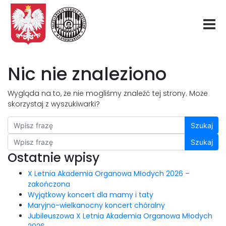
Start
Nic nie znaleziono
O nas
Wygląda na to, że nie mogliśmy znaleźć tej strony. Może
skorzystaj z wyszukiwarki?
Aktualności
Szukaj
Szukaj
Rekrutacja
Ostatnie wpisy
Fundacja
X Letnia Akademia Organowa Młodych 2026 –
zakończona
Wyjątkowy koncert dla mamy i taty
Konkurs organowy
Maryjno-wielkanocny koncert chóralny
Jubileuszowa X Letnia Akademia Organowa Młodych