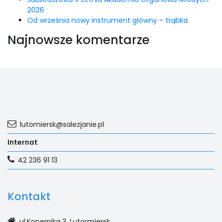
2026
Od września nowy instrument główny – trąbka
Najnowsze komentarze
lutomiersk@salezjanie.pl
Internat
42 236 91 13
Kontakt
ul.Kopernika 3, Lutormiersk