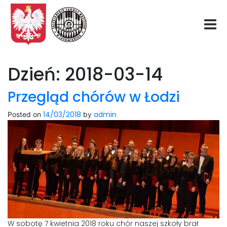
Start
Dzień:
2018-03-14
O nas
Przegląd chórów w Łodzi
14/03/2018
admin
Posted on
by
Aktualności
Rekrutacja
Fundacja
Konkurs organowy
W sobotę 7 kwietnia 2018 roku chór naszej szkoły brał