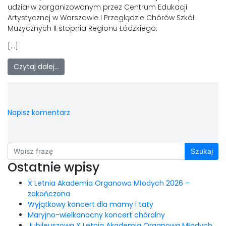
LAOM
udział w zorganizowanym przez Centrum Edukacji
Artystycznej w Warszawie I Przeglądzie Chórów Szkół
Muzycznych II stopnia Regionu Łódzkiego.
Klasztor
[…]
1,5%
Czytaj dalej…
Kontakt
Napisz komentarz
Szukaj
Ostatnie wpisy
X Letnia Akademia Organowa Młodych 2026 –
zakończona
Wyjątkowy koncert dla mamy i taty
Maryjno-wielkanocny koncert chóralny
Jubileuszowa X Letnia Akademia Organowa Młodych