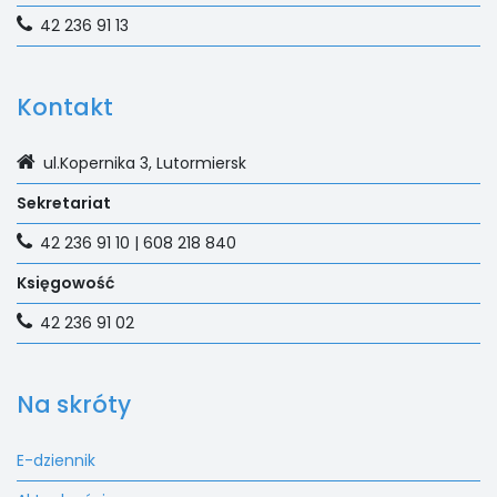
42 236 91 13
Kontakt
ul.Kopernika 3, Lutormiersk
Sekretariat
42 236 91 10 | 608 218 840
Księgowość
42 236 91 02
Na skróty
E-dziennik