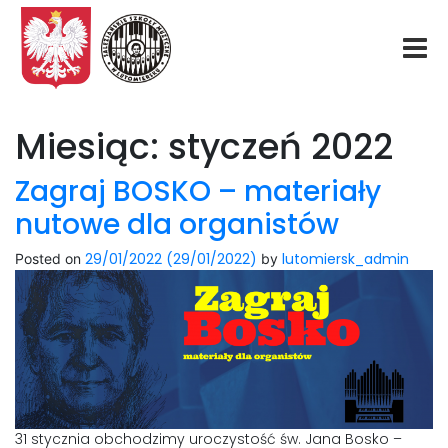
Start
Miesiąc:
styczeń 2022
O nas
Zagraj BOSKO – materiały
nutowe dla organistów
Aktualności
29/01/2022
(29/01/2022)
lutomiersk_admin
Posted on
by
Rekrutacja
Fundacja
Konkurs organowy
31 stycznia obchodzimy uroczystość św. Jana Bosko –