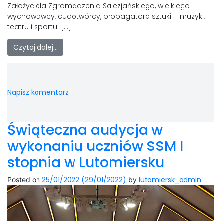
LAOM
Założyciela Zgromadzenia Salezjańskiego, wielkiego
wychowawcy, cudotwórcy, propagatora sztuki – muzyki,
teatru i sportu. […]
Klasztor
Czytaj dalej…
1,5%
Kontakt
Napisz komentarz
Świąteczna audycja w
wykonaniu uczniów SSM I
stopnia w Lutomiersku
25/01/2022
(29/01/2022)
lutomiersk_admin
Posted on
by