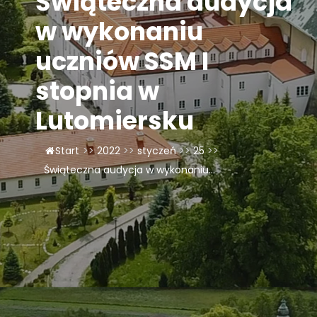
Świąteczna audycja
w wykonaniu
LAOM
uczniów SSM I
Klasztor
stopnia w
1,5%
Lutomiersku
Kontakt
Start
>>
2022
>>
styczeń
>>
25
>>
Świąteczna audycja w wykonaniu...