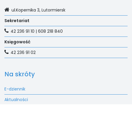
ul.Kopernika 3, Lutormiersk
Sekretariat
42 236 91 10 | 608 218 840
Księgowość
42 236 91 02
Na skróty
E-dziennik
Aktualności
Rekrutacja
Fundacja
Kontakt