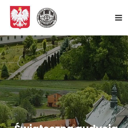
Start
O nas
Aktualności
Rekrutacja
Fundacja
Konkurs organowy