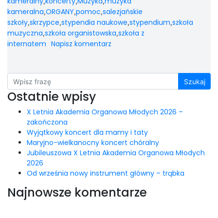
kameralny
koncerty
Muzyka
muzyka
,
,
,
kameralna
ORGANY
pomoc
salezjańskie
,
,
,
szkoły
skrzypce
stypendia naukowe
stypendium
szkoła
,
,
,
,
muzyczna
szkoła organistowska
szkoła z
,
,
internatem
Napisz komentarz
Szukaj
Ostatnie wpisy
X Letnia Akademia Organowa Młodych 2026 –
zakończona
Wyjątkowy koncert dla mamy i taty
Maryjno-wielkanocny koncert chóralny
Jubileuszowa X Letnia Akademia Organowa Młodych
2026
Od września nowy instrument główny – trąbka
Najnowsze komentarze