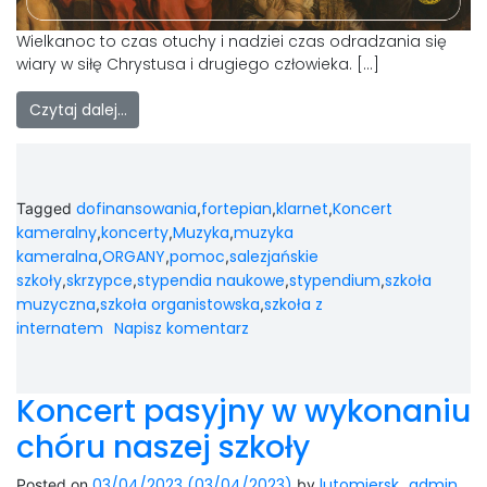
LAOM
Wielkanoc to czas otuchy i nadziei czas odradzania się
wiary w siłę Chrystusa i drugiego człowieka. […]
Klasztor
Czytaj dalej…
1,5%
Kontakt
dofinansowania
fortepian
klarnet
Koncert
Tagged
,
,
,
kameralny
koncerty
Muzyka
muzyka
,
,
,
kameralna
ORGANY
pomoc
salezjańskie
,
,
,
szkoły
skrzypce
stypendia naukowe
stypendium
szkoła
,
,
,
,
muzyczna
szkoła organistowska
szkoła z
,
,
internatem
Napisz komentarz
Koncert pasyjny w wykonaniu
chóru naszej szkoły
03/04/2023
(03/04/2023)
lutomiersk_admin
Posted on
by