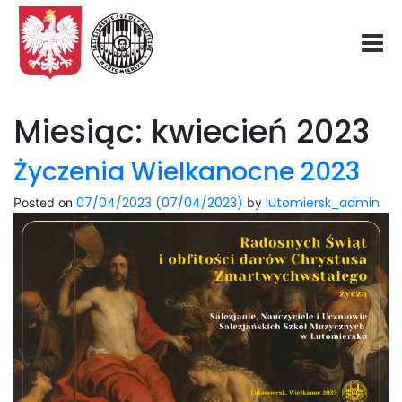
Start
Miesiąc:
kwiecień 2023
O nas
Życzenia Wielkanocne 2023
07/04/2023
(07/04/2023)
lutomiersk_admin
Posted on
by
Aktualności
Rekrutacja
Fundacja
Konkurs organowy