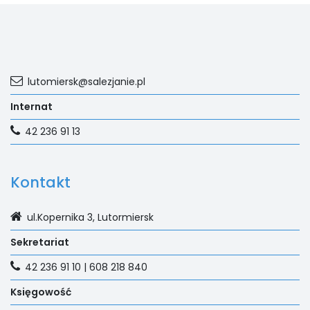
lutomiersk@salezjanie.pl
Internat
42 236 91 13
Kontakt
ul.Kopernika 3, Lutormiersk
Sekretariat
42 236 91 10 | 608 218 840
Księgowość