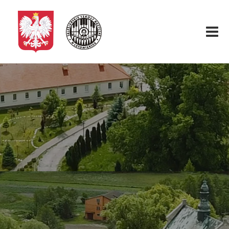
Start
O nas
Aktualności
Rekrutacja
Fundacja
Konkurs organowy