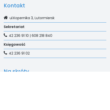
Kontakt
ul.Kopernika 3, Lutormiersk
Sekretariat
42 236 91 10 | 608 218 840
Księgowość
42 236 91 02
Na skróty
E-dziennik
Aktualności
Rekrutacja