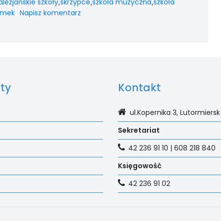
alezjańskie szkoły
skrzypce
szkoła muzyczna
szkoła
,
,
,
amek
Napisz komentarz
ty
Kontakt
ul.Kopernika 3, Lutormiersk
Sekretariat
42 236 91 10 | 608 218 840
Księgowość
42 236 91 02