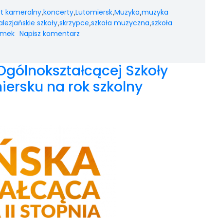
t kameralny
koncerty
Lutomiersk
Muzyka
muzyka
,
,
,
,
alezjańskie szkoły
skrzypce
szkoła muzyczna
szkoła
,
,
,
amek
Napisz komentarz
 Ogólnokształcącej Szkoły
iersku na rok szkolny