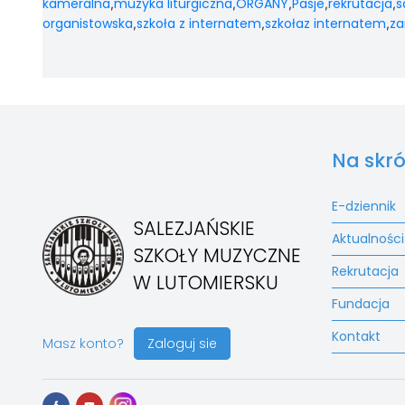
kameralna
muzyka liturgiczna
ORGANY
Pasje
rekrutacja
s
,
,
,
,
,
organistowska
szkoła z internatem
szkołaz internatem
z
,
,
,
Na skró
E-dziennik
SALEZJAŃSKIE
Aktualności
SZKOŁY MUZYCZNE
Rekrutacja
W LUTOMIERSKU
Fundacja
Kontakt
Masz konto?
Zaloguj sie