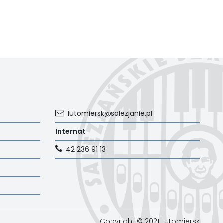
lutomiersk@salezjanie.pl
Internat
42 236 91 13
Copyright © 2021 Lutomiersk