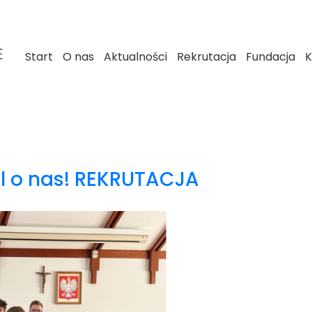
E
Start
O nas
Aktualności
Rekrutacja
Fundacja
K
śl o nas! REKRUTACJA