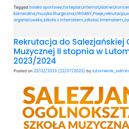
boisko sportowe
fortepian
internat
klarnet
Koncer
Tagged
,
,
,
,
kameralna
muzyka liturgiczna
ORGANY
Pasje
rekrutacja
s
,
,
,
,
,
organistowska
szkoła z internatem
szkołaz internatem
z
,
,
,
Rekrutacja do Salezjańskiej
Muzycznej II stopnia w Lutom
2023/2024
23/02/2023
(22/07/2023)
lutomiersk_admin
Posted on
by