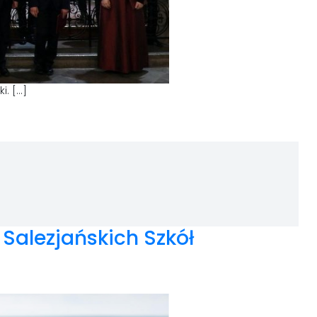
i. […]
 Salezjańskich Szkół