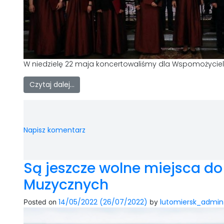
W niedzielę 22 maja koncertowaliśmy dla Wspomożycielk
Czytaj dalej…
Napisz komentarz
Są jeszcze wolne miejsca do
Muzycznych
14/05/2022
(26/07/2022)
lutomiersk_admin
Posted on
by