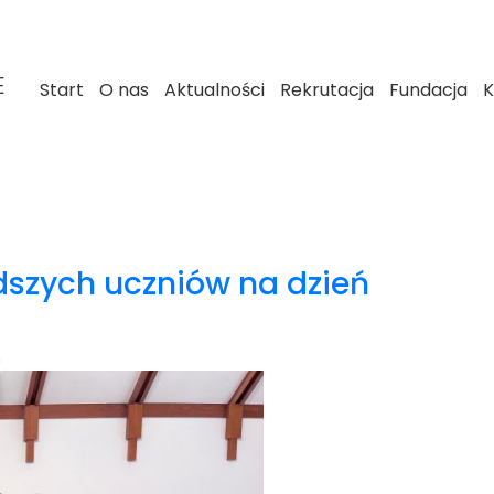
E
Start
O nas
Aktualności
Rekrutacja
Fundacja
K
szych uczniów na dzień
n