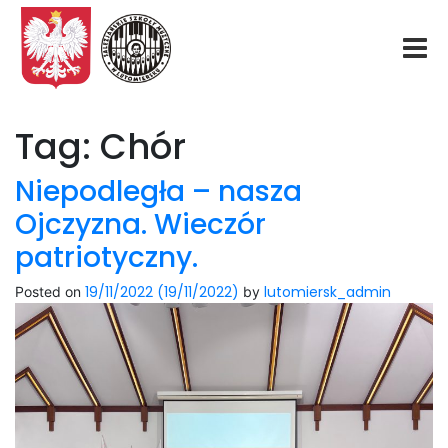
Start
Tag:
Chór
O nas
Niepodległa – nasza
Ojczyzna. Wieczór
Aktualności
patriotyczny.
Rekrutacja
19/11/2022
(19/11/2022)
lutomiersk_admin
Posted on
by
Fundacja
Konkurs organowy