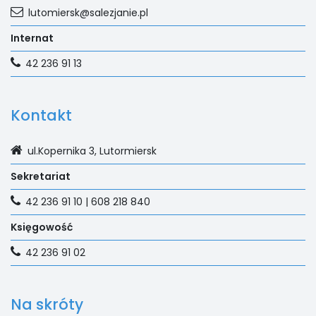
lutomiersk@salezjanie.pl
Internat
42 236 91 13
Kontakt
ul.Kopernika 3, Lutormiersk
Sekretariat
42 236 91 10 | 608 218 840
Księgowość
42 236 91 02
Na skróty