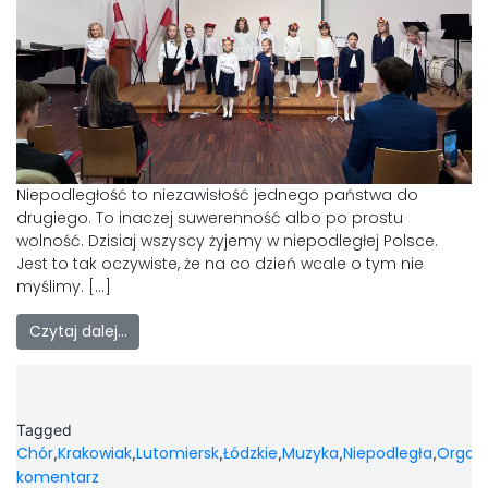
LAOM
Klasztor
1,5%
Kontakt
Niepodległość to niezawisłość jednego państwa do
drugiego. To inaczej suwerenność albo po prostu
wolność. Dzisiaj wszyscy żyjemy w niepodległej Polsce.
Jest to tak oczywiste, że na co dzień wcale o tym nie
myślimy. […]
Czytaj dalej…
Tagged
Chór
Krakowiak
Lutomiersk
Łódzkie
Muzyka
Niepodległa
Organi
,
,
,
,
,
,
komentarz