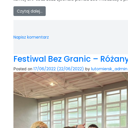
Czytaj dalej…
Napisz komentarz
Festiwal Bez Granic – Różan
17/06/2022
(22/06/2022)
lutomiersk_admin
Posted on
by