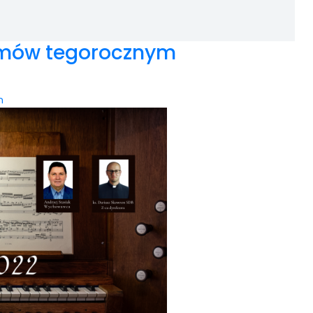
omów tegorocznym
n