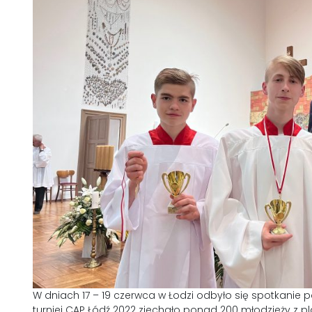
W dniach 17 – 19 czerwca w Łodzi odbyło się spotkanie
turniej CAP Łódź 2022 zjechało ponad 200 młodzieży z pl