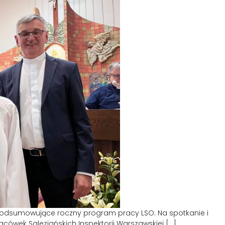
 podsumowujące roczny program pracy LSO. Na spotkanie i
acówek Salezjańskich Inspektorii Warszawskiej […]