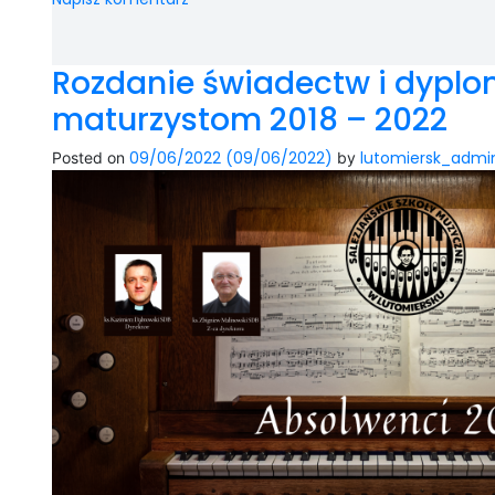
Rozdanie świadectw i dypl
maturzystom 2018 – 2022
09/06/2022
(09/06/2022)
lutomiersk_admi
Posted on
by