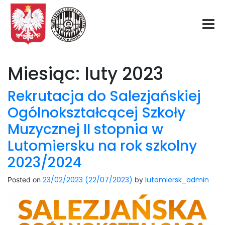
Start
Miesiąc:
luty 2023
O nas
Rekrutacja do Salezjańskiej
Ogólnokształcącej Szkoły
Aktualności
Muzycznej II stopnia w
Lutomiersku na rok szkolny
Rekrutacja
2023/2024
Fundacja
23/02/2023
(22/07/2023)
lutomiersk_admin
Posted on
by
Konkurs organowy