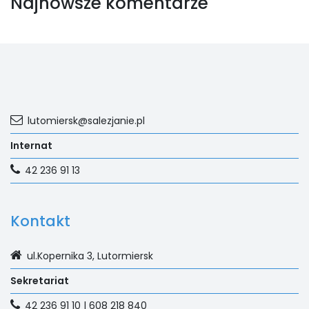
Najnowsze komentarze
lutomiersk@salezjanie.pl
Internat
42 236 91 13
Kontakt
ul.Kopernika 3, Lutormiersk
Sekretariat
42 236 91 10 | 608 218 840