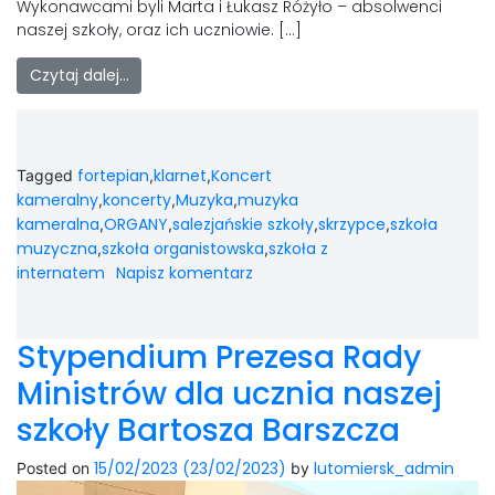
Wykonawcami byli Marta i Łukasz Różyło – absolwenci
naszej szkoły, oraz ich uczniowie. […]
Czytaj dalej…
fortepian
klarnet
Koncert
Tagged
,
,
kameralny
koncerty
Muzyka
muzyka
,
,
,
kameralna
ORGANY
salezjańskie szkoły
skrzypce
szkoła
,
,
,
,
muzyczna
szkoła organistowska
szkoła z
,
,
internatem
Napisz komentarz
Stypendium Prezesa Rady
Ministrów dla ucznia naszej
szkoły Bartosza Barszcza
15/02/2023
(23/02/2023)
lutomiersk_admin
Posted on
by