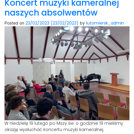
Koncert muzyki kameralnej
naszych absolwentów
23/02/2023
(23/02/2023)
lutomiersk_admin
Posted on
by
W niedzielę 19 lutego po Mszy św. o godzinie 19 mieliśmy
okazję wysłuchać koncertu muzyki kameralnej.