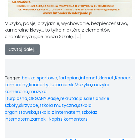
Muzyka, pasje, przyjaźnie, wychowanie, bezpieczeństwo,
kameralne klasy… to tylko niektóre z elementów
charakteryzujące naszą Szkołę. […]
Czytaj dalej…
boisko sportowe
fortepian
internat
klarnet
Koncert
Tagged
,
,
,
,
kameralny
koncerty
Lutomiersk
Muzyka
muzyka
,
,
,
,
kameralna
muzyka
,
liturgiczna
ORGANY
Pasje
rekrutacja
salezjańskie
,
,
,
,
szkoły
skrzypce
szkoła muzyczna
szkoła
,
,
,
organistowska
szkoła z internatem
szkołaz
,
,
internatem
zamek
Napisz komentarz
,