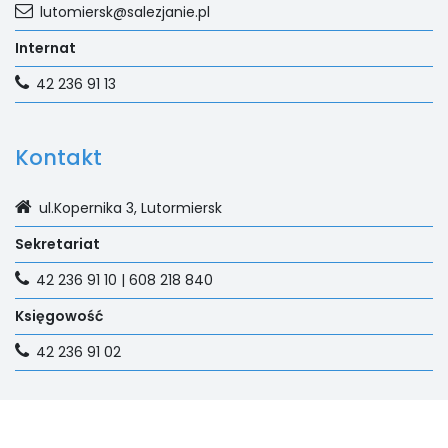
lutomiersk@salezjanie.pl
Internat
42 236 91 13
Kontakt
ul.Kopernika 3, Lutormiersk
Sekretariat
42 236 91 10 | 608 218 840
Księgowość
42 236 91 02
Na skróty