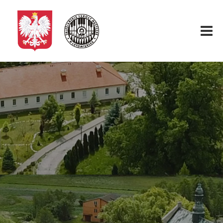
Start
O nas
Aktualności
Rekrutacja
Fundacja
Konkurs organowy