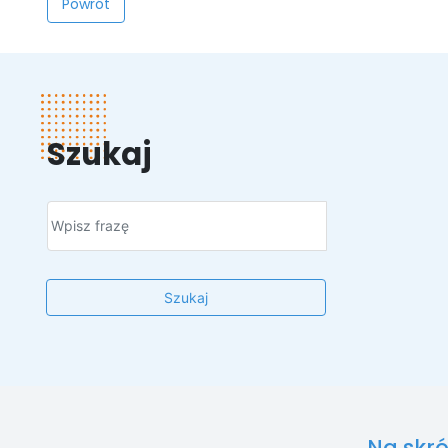
Powrót
Szukaj
Szukaj
Na skró