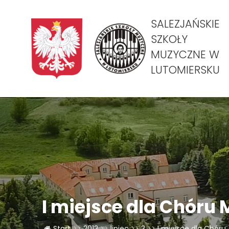
SALEZJAŃSKIE
SZKOŁY
MUZYCZNE W
LUTOMIERSKU
I miejsce dla Chóru 
Start
>>
2012
>>
lipiec
>>
3
>>
I miejsce dla Chóru..