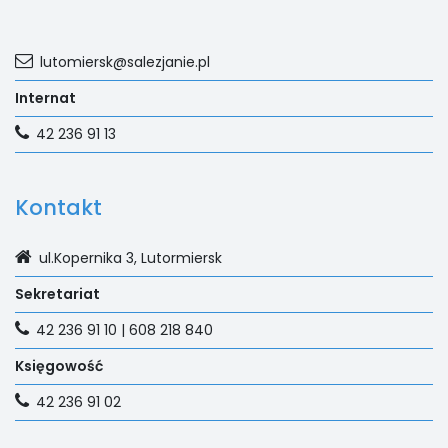
lutomiersk@salezjanie.pl
Internat
42 236 91 13
Kontakt
ul.Kopernika 3, Lutormiersk
Sekretariat
42 236 91 10 | 608 218 840
Księgowość
42 236 91 02