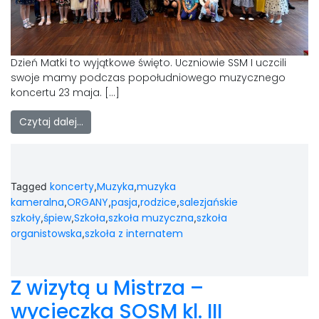
Dzień Matki to wyjątkowe święto. Uczniowie SSM I uczcili
swoje mamy podczas popołudniowego muzycznego
koncertu 23 maja. […]
Czytaj dalej…
koncerty
Muzyka
muzyka
Tagged
,
,
kameralna
ORGANY
pasja
rodzice
salezjańskie
,
,
,
,
szkoły
śpiew
Szkoła
szkoła muzyczna
szkoła
,
,
,
,
organistowska
szkoła z internatem
,
Z wizytą u Mistrza –
wycieczka SOSM kl. III