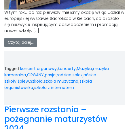
W tym roku po raz pierwszy mieliśmy okazję wziąć udział w
europejskiej wystawie SacroExpo w Kielcach, co okazało
się niezwykle inspirującym doświadczeniem i promocją
naszej szkoły. […]
Czytaj dalej…
koncert organowy
koncerty
Muzyka
muzyka
Tagged
,
,
,
kameralna
ORGANY
pasja
rodzice
salezjańskie
,
,
,
,
szkoły
śpiew
Szkoła
szkoła muzyczna
szkoła
,
,
,
,
organistowska
szkoła z internatem
,
Pierwsze rozstania –
pożegnanie maturzystów
2024