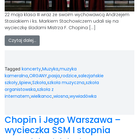
22 maja klasa III wraz ze swoim wychowawcą Andrzejem
Stasiakiem i ks. Markiem Stachowiczem udali się na
wycieczkę śladami Mistrza F. Chopina […]
Czytaj dalej…
koncerty
Muzyka
muzyka
Tagged
,
,
kameralna
ORGANY
pasja
rodzice
salezjańskie
,
,
,
,
szkoły
śpiew
Szkoła
szkoła muzyczna
szkoła
,
,
,
,
organistowska
szkoła z
,
internatem
wielkanoc
wiosna
wywiadówka
,
,
,
Chopin i Jego Warszawa –
wycieczka SSM I stopnia