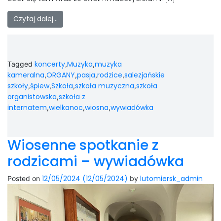
Czytaj dalej…
koncerty
Muzyka
muzyka
Tagged
,
,
kameralna
ORGANY
pasja
rodzice
salezjańskie
,
,
,
,
szkoły
śpiew
Szkoła
szkoła muzyczna
szkoła
,
,
,
,
organistowska
szkoła z
,
internatem
wielkanoc
wiosna
wywiadówka
,
,
,
Wiosenne spotkanie z
rodzicami – wywiadówka
12/05/2024
(12/05/2024)
lutomiersk_admin
Posted on
by