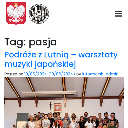
Start
Tag:
pasja
O nas
Podróże z Lutnią – warsztaty
muzyki japońskiej
Aktualności
19/06/2024
(19/06/2024)
lutomiersk_admin
Posted on
by
Rekrutacja
Fundacja
Konkurs organowy