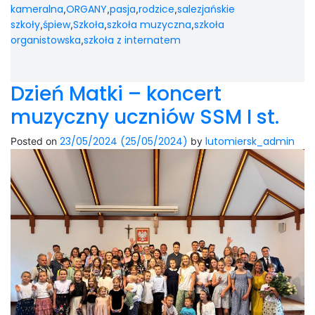
kameralna
ORGANY
pasja
rodzice
salezjańskie
,
,
,
,
szkoły
śpiew
Szkoła
szkoła muzyczna
szkoła
,
,
,
,
organistowska
szkoła z internatem
,
Dzień Matki – koncert
muzyczny uczniów SSM I st.
23/05/2024
(25/05/2024)
lutomiersk_admin
Posted on
by