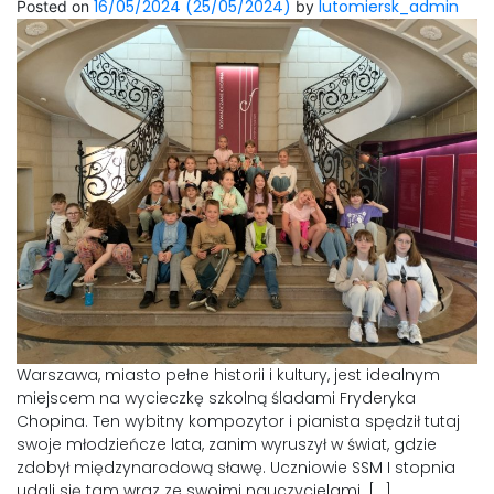
16/05/2024
(25/05/2024)
lutomiersk_admin
Posted on
by
Warszawa, miasto pełne historii i kultury, jest idealnym
miejscem na wycieczkę szkolną śladami Fryderyka
Chopina. Ten wybitny kompozytor i pianista spędził tutaj
swoje młodzieńcze lata, zanim wyruszył w świat, gdzie
zdobył międzynarodową sławę. Uczniowie SSM I stopnia
udali się tam wraz ze swoimi nauczycielami. […]