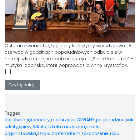
LAOM
Klasztor
1,5%
Ostatni dzwonek tuż, tuż, a my kończymy warsztatowo. 18
czerwca w godzinach popołudniowych odbyło się w
Kontakt
naszej szkole kolejne spotkanie z cyklu „Podróże z lutnią” –
muzyka japońska, które poprowadziła Annę Krysztofiak.
[…]
Czytaj dalej…
Tagged
absolwenci
koncerty
maturzyści
ORGANY
pasja
rodzice
salezj
,
,
,
,
,
,
szkoły
śpiew
Szkoła
szkoła muzyczna
szkoła
,
,
,
,
organistowska
szkoła z internatem
zakończenie roku
,
,