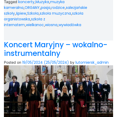
koncerty
Muzyka
muzyka
Tagged
,
,
kameralna
ORGANY
pasja
rodzice
salezjańskie
,
,
,
,
szkoły
śpiew
Szkoła
szkoła muzyczna
szkoła
,
,
,
,
organistowska
szkoła z
,
internatem
wielkanoc
wiosna
wywiadówka
,
,
,
Koncert Maryjny – wokalno-
instrumentalny
19/05/2024
(25/05/2024)
lutomiersk_admin
Posted on
by