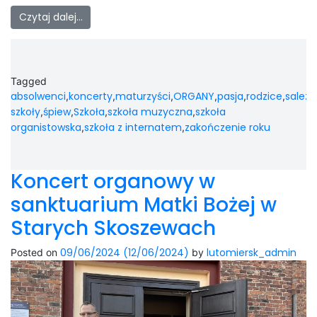
Czytaj dalej…
Tagged
absolwenci
koncerty
maturzyści
ORGANY
pasja
rodzice
salezj
,
,
,
,
,
,
szkoły
śpiew
Szkoła
szkoła muzyczna
szkoła
,
,
,
,
organistowska
szkoła z internatem
zakończenie roku
,
,
Koncert organowy w
sanktuarium Matki Bożej w
Starych Skoszewach
09/06/2024
(12/06/2024)
lutomiersk_admin
Posted on
by