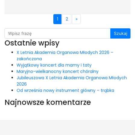
Posts navigation
1
2
»
Szukaj
Ostatnie wpisy
X Letnia Akademia Organowa Młodych 2026 –
zakończona
Wyjątkowy koncert dla mamy i taty
Maryjno-wielkanocny koncert chóralny
Jubileuszowa X Letnia Akademia Organowa Młodych
2026
Od września nowy instrument główny – trąbka
Najnowsze komentarze