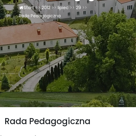
Start
>>
2012
>>
lipiec
>>
29
>>
LAOM
Rada Pedagogiczna
Klasztor
1,5%
Kontakt
Rada Pedagogiczna