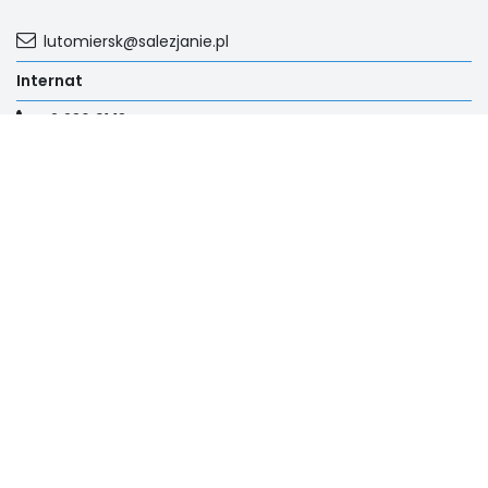
lutomiersk@salezjanie.pl
Internat
42 236 91 13
Kontakt
ul.Kopernika 3, Lutormiersk
Sekretariat
42 236 91 10 | 608 218 840
Księgowość
42 236 91 02