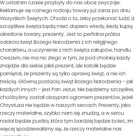
W ostatnim czasie przybyły do nas obce zwyczaje.
Reklamuje się rożnego rodzaju towary już zaraz po dniu
Wszystkich Świętych. Chodzi o to, żeby przekonać ludzi, iż
szczęśliwe święta będą mieć dopiero wtedy, kiedy kupią
określone towary, prezenty. Jest to perfidna próba
odarcia świąt Bożego Narodzenia z ich religijnego
charakteru, a uczynienie z nich święta zakupów, handlu.
Owszem, nie ma nic złego w tym, że pod choinką każdy
znajdzie dla siebie jakiś prezent, ale katolik będzie
pamiętał, że prezenty są tylko oprawą świąt, a nie ich
treścią. Główną postacią świąt Bożego Narodzenia – jak
każdych innych – jest Pan Jezus. Nie będziemy szczęśliwi,
choćbyśmy zostali obsypani ogromem prezentów, jeżeli
Chrystusa nie będzie w naszych sercach. Prezenty, jako
rzeczy materialne, szybko nam się znudzą, a w sercu
nadal będzie pustka, która tym bardziej będzie boleć, im
więcej spodziewaliśmy się, że rzeczy materialne nas