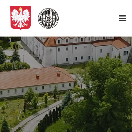
Start
O nas
Aktualności
Rekrutacja
Fundacja
Konkurs organowy