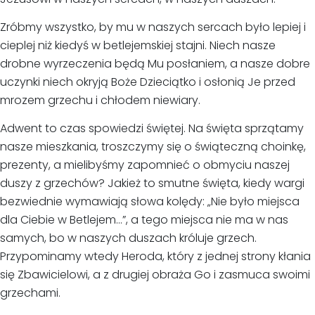
Zróbmy wszystko, by mu w naszych sercach było lepiej i
cieplej niż kiedyś w betlejemskiej stajni. Niech nasze
drobne wyrzeczenia będą Mu posłaniem, a nasze dobre
uczynki niech okryją Boże Dzieciątko i osłonią Je przed
mrozem grzechu i chłodem niewiary.
Adwent to czas spowiedzi świętej. Na święta sprzątamy
nasze mieszkania, troszczymy się o świąteczną choinkę,
prezenty, a mielibyśmy zapomnieć o obmyciu naszej
duszy z grzechów? Jakież to smutne święta, kiedy wargi
bezwiednie wymawiają słowa kolędy: „Nie było miejsca
dla Ciebie w Betlejem…”, a tego miejsca nie ma w nas
samych, bo w naszych duszach króluje grzech.
Przypominamy wtedy Heroda, który z jednej strony kłania
się Zbawicielowi, a z drugiej obraża Go i zasmuca swoimi
grzechami.