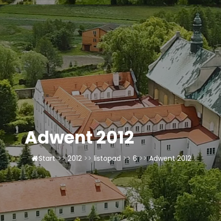
LAOM
Klasztor
1,5%
Kontakt
Adwent 2012
Start
>>
2012
>>
listopad
>>
6
>>
Adwent 2012