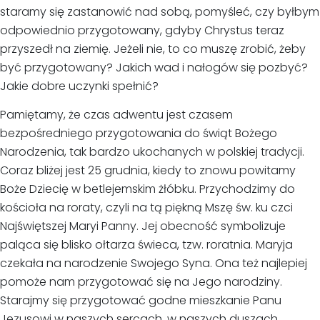
staramy się zastanowić nad sobą, pomyśleć, czy byłbym
odpowiednio przygotowany, gdyby Chrystus teraz
przyszedł na ziemię. Jeżeli nie, to co muszę zrobić, żeby
być przygotowany? Jakich wad i nałogów się pozbyć?
Jakie dobre uczynki spełnić?
Pamiętamy, że czas adwentu jest czasem
bezpośredniego przygotowania do świąt Bożego
Narodzenia, tak bardzo ukochanych w polskiej tradycji.
Coraz bliżej jest 25 grudnia, kiedy to znowu powitamy
Boże Dziecię w betlejemskim żłóbku. Przychodzimy do
kościoła na roraty, czyli na tą piękną Mszę św. ku czci
Najświętszej Maryi Panny. Jej obecność symbolizuje
paląca się blisko ołtarza świeca, tzw. roratnia. Maryja
czekała na narodzenie Swojego Syna. Ona też najlepiej
pomoże nam przygotować się na Jego narodziny.
Starajmy się przygotować godne mieszkanie Panu
Jezusowi w naszych sercach, w naszych duszach.