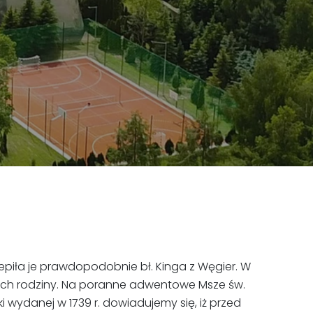
czepiła je prawdopodobnie bł. Kinga z Węgier. W
e i ich rodziny. Na poranne adwentowe Msze św.
i wydanej w 1739 r. dowiadujemy się, iż przed