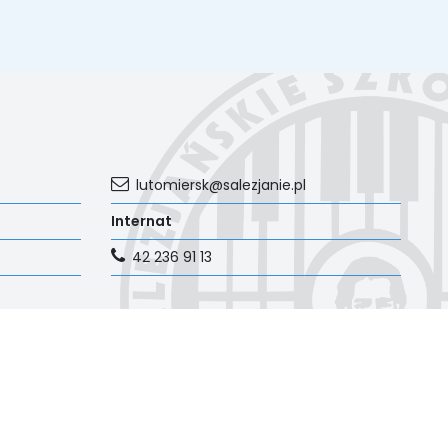
lutomiersk@salezjanie.pl
Internat
42 236 91 13
Copyright © 2021 Lutomiersk