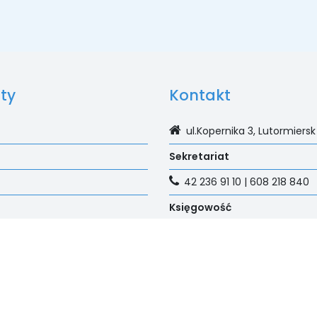
ty
Kontakt
ul.Kopernika 3, Lutormiersk
Sekretariat
42 236 91 10 | 608 218 840
Księgowość
42 236 91 02