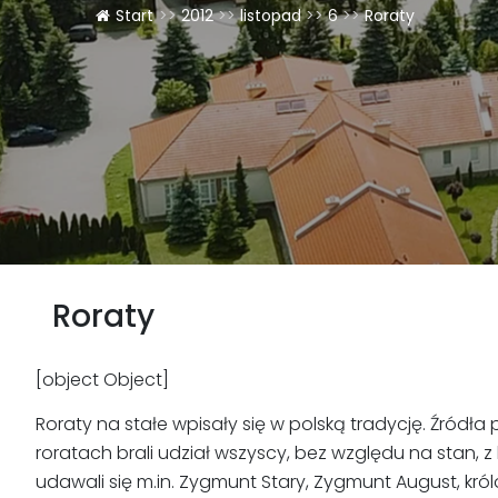
Start
>>
2012
>>
listopad
>>
6
>>
Roraty
Roraty
[object Object]
Roraty na stałe wpisały się w polską tradycję. Źródła
roratach brali udział wszyscy, bez względu na stan, z
udawali się m.in. Zygmunt Stary, Zygmunt August, król