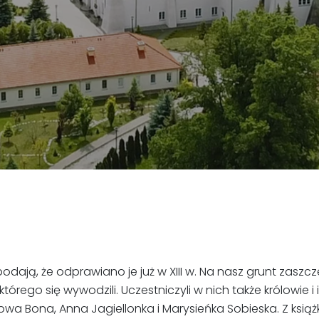
 podają, że odprawiano je już w XIII w. Na nasz grunt zasz
 którego się wywodzili. Uczestniczyli w nich także królowi
owa Bona, Anna Jagiellonka i Marysieńka Sobieska. Z książk