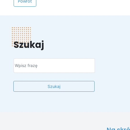
Powrót
Szukaj
Szukaj
Na skró