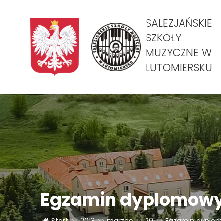
SALEZJAŃSKIE
SZKOŁY
MUZYCZNE W
LUTOMIERSKU
Egzamin dyplomowy 
Start
>>
2013
>>
marzec
>>
20
>>
Egzamin dyplomo