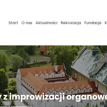
Start
O nas
Aktualności
Rekrutacja
Fundacja
K
z improwizacji organow
wy z improwizacji...