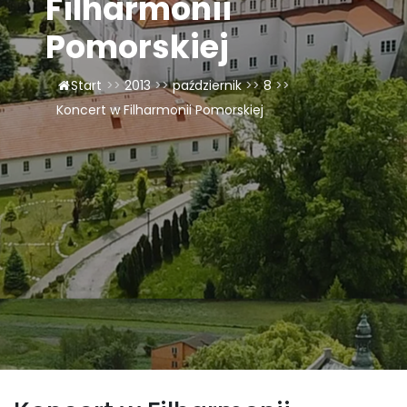
Filharmonii
LAOM
Pomorskiej
Klasztor
Start
>>
2013
>>
październik
>>
8
>>
Koncert w Filharmonii Pomorskiej
1,5%
Kontakt