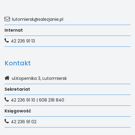
lutomiersk@salezjanie.pl
Internat
42 236 91 13
Kontakt
ul.Kopernika 3, Lutormiersk
Sekretariat
42 236 91 10 | 608 218 840
Księgowość
42 236 91 02