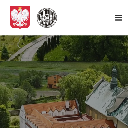
Start
O nas
Aktualności
Rekrutacja
Fundacja
Konkurs organowy