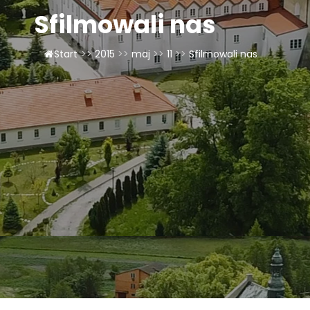
Sfilmowali nas
LAOM
Start
>>
2015
>>
maj
>>
11
>>
Sfilmowali nas
Klasztor
1,5%
Kontakt