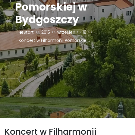
Pomorskiej w
LAOM
Bydgoszczy
Klasztor
Start
>>
2015
>>
wrzesień
>>
18
>>
Koncert w Filharmonii Pomorskiej...
1,5%
Kontakt
Koncert w Filharmonii