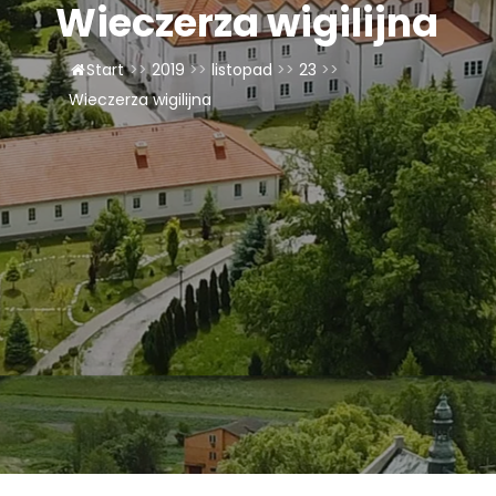
Wieczerza wigilijna
LAOM
Start
>>
2019
>>
listopad
>>
23
>>
Klasztor
Wieczerza wigilijna
1,5%
Kontakt