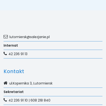
lutomiersk@salezjanie.pl
Internat
42 236 91 13
Kontakt
ul.Kopernika 3, Lutormiersk
Sekretariat
42 236 91 10 | 608 218 840