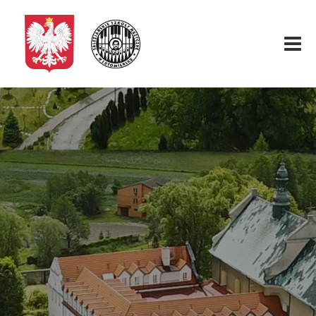
Start
O nas
Aktualności
Rekrutacja
Fundacja
Konkurs organowy