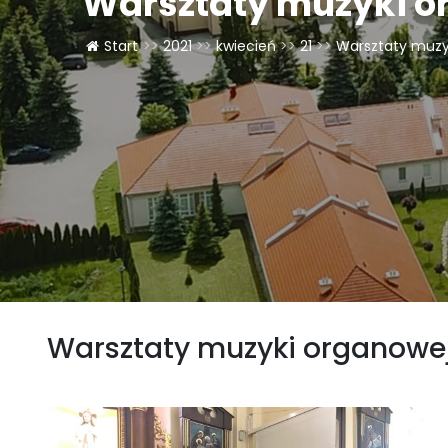
Warsztaty muzyki o
Start
>>
2021
>>
kwiecień
>>
21
>>
Warsztaty muzy
Warsztaty muzyki organowe