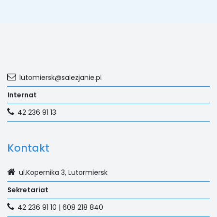
lutomiersk@salezjanie.pl
Internat
42 236 91 13
Kontakt
ul.Kopernika 3, Lutormiersk
Sekretariat
42 236 91 10 | 608 218 840