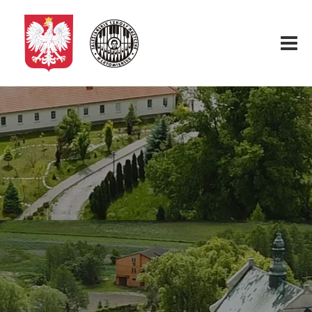
Start
O nas
Aktualności
Rekrutacja
Fundacja
Konkurs organowy