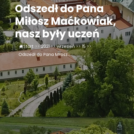
Odszedł do Pana
LAOM
Miłosz Maćkowiak,
Klasztor
nasz były uczeń
1,5%
Start
>>
2021
>>
wrzesień
>>
15
>>
Odszedł do Pana Miłosz...
Kontakt