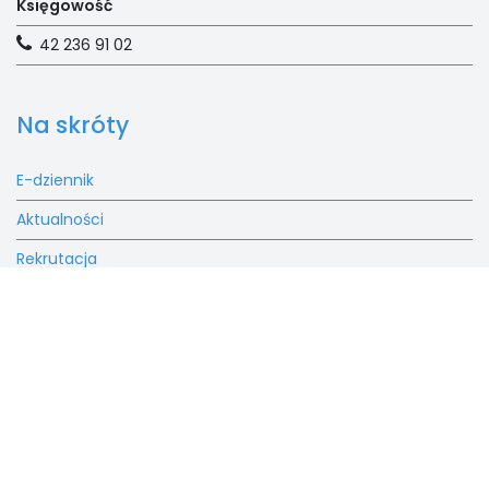
Księgowość
42 236 91 02
Na skróty
E-dziennik
Aktualności
Rekrutacja
Fundacja
Kontakt
SALEZJAŃSKIE SZKOŁY
MUZYCZNE W LUTOMIERSKU