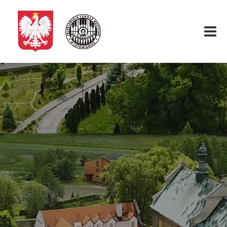
Start
O nas
Aktualności
Rekrutacja
Fundacja
Konkurs organowy