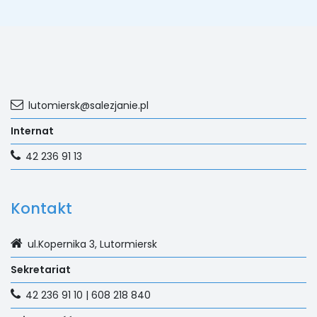
lutomiersk@salezjanie.pl
Internat
42 236 91 13
Kontakt
ul.Kopernika 3, Lutormiersk
Sekretariat
42 236 91 10 | 608 218 840