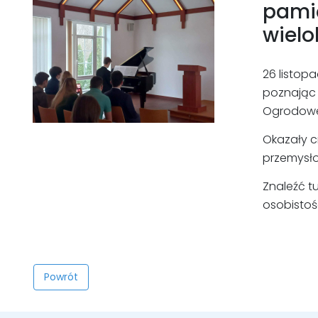
pamię
wielo
26 listop
poznając 
Ogrodowe
Okazały c
przemysł
Znaleźć t
osobistości
Powrót