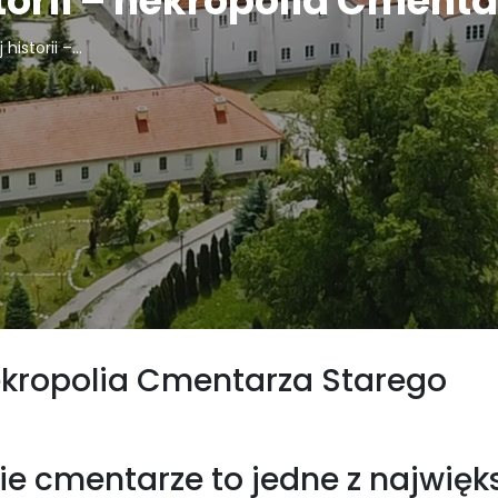
torii – nekropolia Cment
historii –...
 nekropolia Cmentarza Starego
ie cmentarze to jedne z najwi