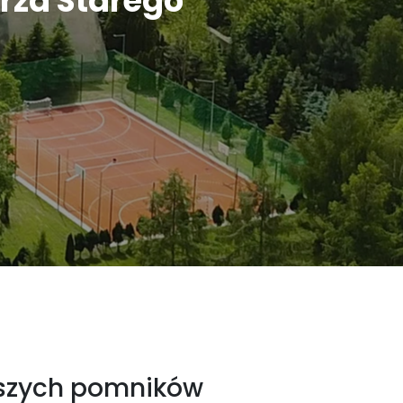
arza Starego
ększych pomników