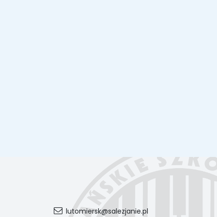
lutomiersk@salezjanie.pl