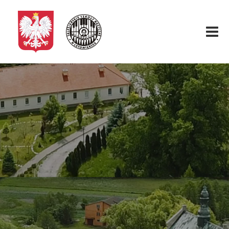
Start
O nas
Aktualności
Rekrutacja
Fundacja
Konkurs organowy