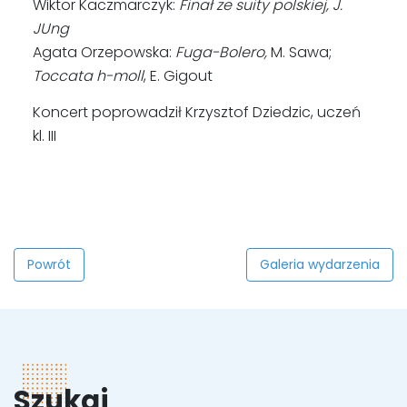
Wiktor Kaczmarczyk:
Finał ze suity polskiej, J.
JUng
Agata Orzepowska:
Fuga-Bolero,
M. Sawa;
Toccata h-moll
, E. Gigout
Koncert poprowadził Krzysztof Dziedzic, uczeń
kl. III
Powrót
Galeria wydarzenia
Szukaj