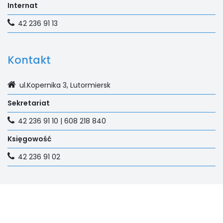
Internat
42 236 91 13
Kontakt
ul.Kopernika 3, Lutormiersk
Sekretariat
42 236 91 10 | 608 218 840
Księgowość
42 236 91 02
Na skróty
E-dziennik