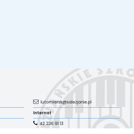
lutomiersk@salezjanie.pl
Internat
42 236 91 13